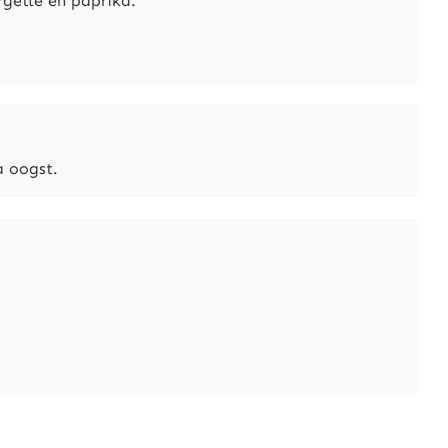
rgette en paprika.
a oogst.