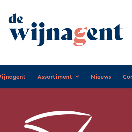
ijnagent
Assortiment
Nieuws
Co