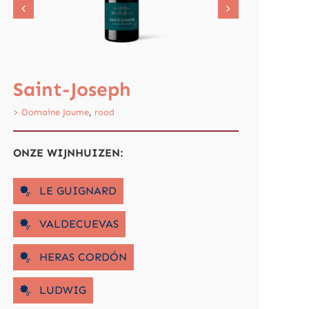
Saint-Joseph
Tinto
> Domaine Jaume
,
rood
> Casal da Coe
ONZE WIJNHUIZEN:
LE GUIGNARD
VALDECUEVAS
HERAS CORDÓN
LUDWIG