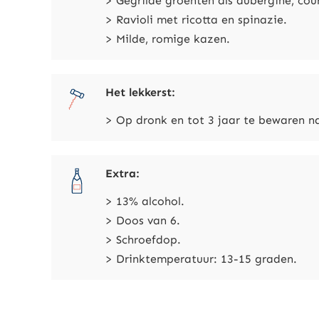
> Gegrilde groenten als aubergine, cou
> Ravioli met ricotta en spinazie.
> Milde, romige kazen.
Het lekkerst:
> Op dronk en tot 3 jaar te bewaren n
Extra:
> 13% alcohol.
> Doos van 6.
> Schroefdop.
> Drinktemperatuur: 13-15 graden.