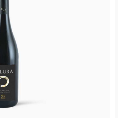
Cantovera Suum
> Valdecuevas
,
rood