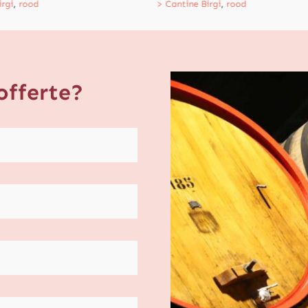
irgi
,
rood
> Cantine Birgi
,
rood
offerte?