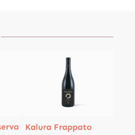
serva
Kalu
Kalura Frappato