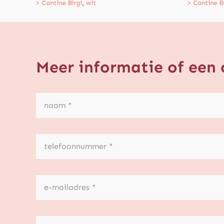
> Cantine Birgi
,
wit
> Cantine B
Meer informatie of een 