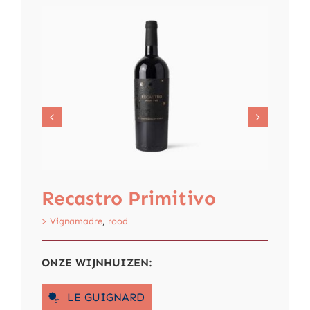
Recastro Primitivo
Clo
Ro
> Vignamadre
,
rood
> Clos 
ONZE WIJNHUIZEN:
LE GUIGNARD