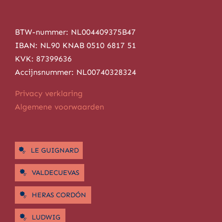
BTW-nummer: NL004409375B47
IBAN: NL90 KNAB 0510 6817 51
KVK: 87399636
Accijnsnummer: NL00740328324
Privacy verklaring
Algemene voorwaarden
LE GUIGNARD
VALDECUEVAS
HERAS CORDÓN
LUDWIG