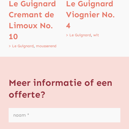
Le Guignard
Le Guignard
L
Cremant de
Viognier No.
R
Limoux No.
4
N
10
> Le Guignard
,
wit
> 
> Le Guignard
,
mousserend
Meer informatie of een
offerte?