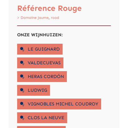
ite
Référence Rouge
Cor
> Domaine Jaume
,
rood
> Sange
ONZE WIJNHUIZEN:
LE GUIGNARD
VALDECUEVAS
HERAS CORDÓN
LUDWIG
VIGNOBLES MICHEL COUDROY
CLOS LA NEUVE