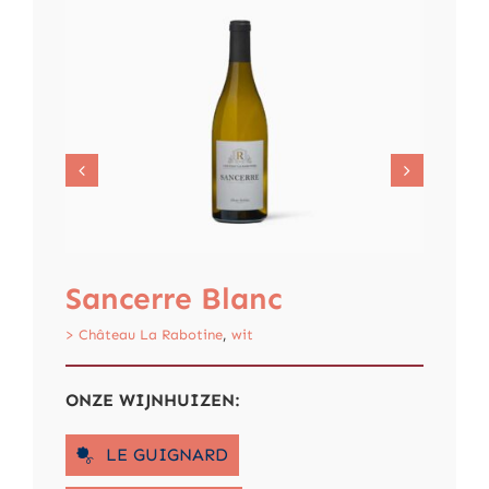
c
Sancerre Blanc
Par
Bla
> Château La Rabotine
,
wit
> Rétho
ONZE WIJNHUIZEN:
LE GUIGNARD